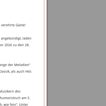
 verehrte Gäste!
 angekündigt, laden
ber 2026 zu den 28.
lange der Melodien“
assik, als auch Hits
 Musikern des
 humoristisch am 5.
, wie fein“. Unter