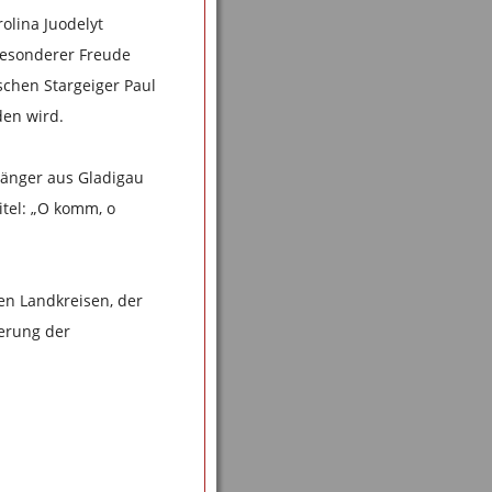
olina Juodelyt
besonderer Freude
chen Stargeiger Paul
den wird.
Sänger aus Gladigau
itel: „O komm, o
en Landkreisen, der
erung der